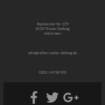
Ripshorster Str. 379
45357 Essen-Dellwig
>klick hier<
info@reifen-center-dellwig.de
0201 / 69 58 935
Go
Go
Go
to
to
to
Facebook
Twitter
Google+